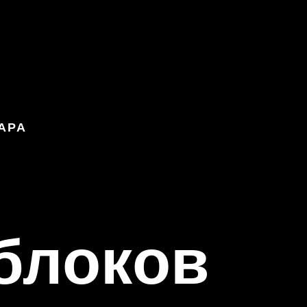
АРА
 блоков